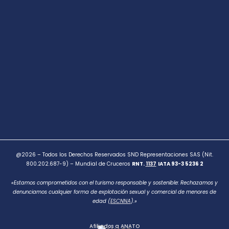
@2026 – Todos los Derechos Reservados SND Representaciones SAS (Nit.
800.202.687-9) – Mundial de Cruceros
RNT.
1137
IATA 93-3 5236 2
«Estamos comprometidos con el turismo responsable y sostenible: Rechazamos y
denunciamos cualquier forma de explotación sexual y comercial de menores de
edad (
ESCNNA
).»
Afiliados a ANATO