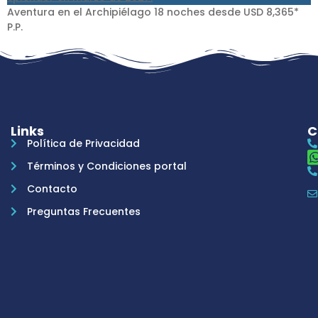
Aventura en el Archipiélago 18 noches desde USD 8,365*
P.P.
Links
C
Política de Privacidad
Términos y Condiciones portal
Contacto
Preguntas Frecuentes